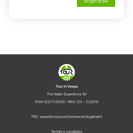
Scopri di più
Tour in Vespa
The Italian Experience Srl
P.IVA 12327230012 • REA: CN – 322676
PEC: experience@confcommercio.legalmail.it
Termini e condizioni