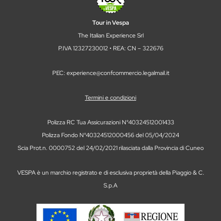
Tour in Vespa
The Italian Experience Srl
P.IVA 12327230012 • REA: CN – 322676
PEC: experience@confcommercio.legalmail.it
Termini e condizioni
Polizza RC Tua Assicurazioni N°40324512001433
Polizza Fondo N°40324512000456 del 05/04/2024
Scia Prot.n. 0000752 del 24/02/2021 rilasciata dalla Provincia di Cuneo
VESPA è un marchio registrato e di esclusiva proprietà della Piaggio & C.
S.p.A