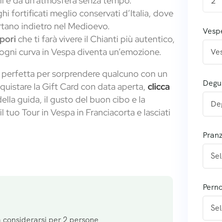
ali e da un’atmosfera senza tempo.
2
hi fortificati meglio conservati d’Italia, dove
ortano indietro nel Medioevo.
Vesp
pori
che ti farà vivere il Chianti più autentico,
 ogni curva in Vespa diventa un’emozione.
perfetta per sorprendere qualcuno con un
Degu
cquistare la Gift Card con data aperta,
clicca
ella guida, il gusto del buon cibo e la
il tuo Tour in Vespa in Franciacorta e lasciati
Pran
Pern
 considerarsi per 2 persone