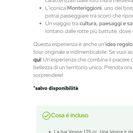
caratterizzati dalle loro mura mediev
L’iconica
Monteriggioni
, uno dei borg
potrai passeggiare tra scorci che rip
Un viaggio tra
cultura, paesaggi e sa
lontano dalle rotte più battute, dove
Questa esperienza è anche un’
idea regalo
tour originale e indimenticabile. Se vuoi a
qui
! Un’esperienza che combina il piacere d
bellezza di un territorio unico. Prenota ora 
sorprendere!
*salvo disponibilità
Cosa è incluso
La tua Vespa 125 cc. Una Vespa è da