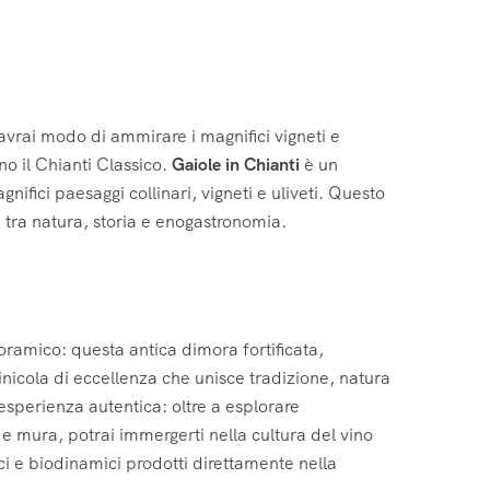
avrai modo di ammirare i magnifici vigneti e
no il Chianti Classico.
Gaiole in Chianti
è un
nifici paesaggi collinari, vigneti e uliveti. Questo
 tra natura, storia e enogastronomia.
noramico: questa antica dimora fortificata,
inicola di eccellenza che unisce tradizione, natura
un’esperienza autentica: oltre a esplorare
ri e mura, potrai immergerti nella cultura del vino
ci e biodinamici prodotti direttamente nella