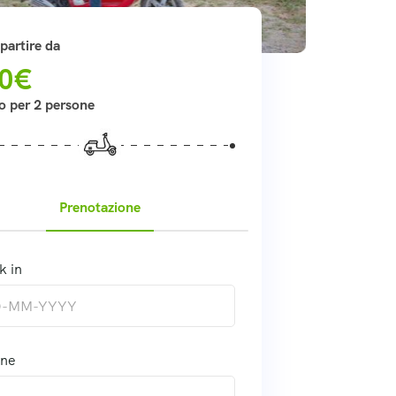
partire da
0€
o per 2 persone
Prenotazione
k in
one