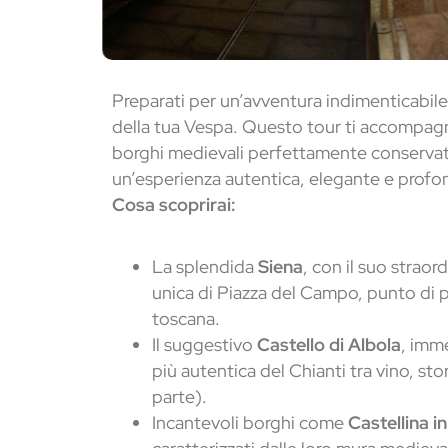
Preparati per un’avventura indimenticabile
della tua Vespa. Questo tour ti accompagne
borghi medievali perfettamente conservati 
un’esperienza autentica, elegante e profon
Cosa scoprirai:
La splendida
Siena
, con il suo straor
unica di Piazza del Campo, punto di p
toscana.
Il suggestivo
Castello di Albola
, imme
più autentica del Chianti tra vino, sto
parte).
Incantevoli borghi come
Castellina i