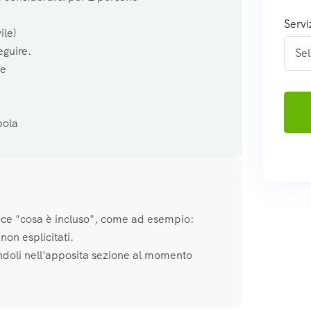
Servi
ile)
eguire.
pe
bola
voce "cosa è incluso", come ad esempio:
non esplicitati.
andoli nell'apposita sezione al momento