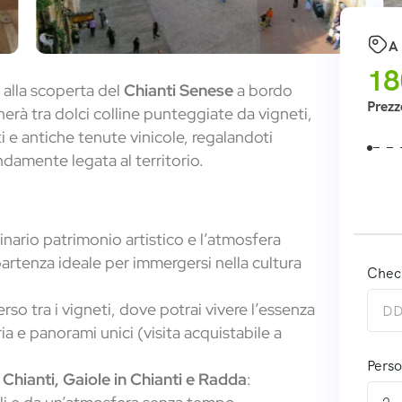
A 
18
 alla scoperta del
Chianti Senese
a bordo
Prezz
rà tra dolci colline punteggiate da vigneti,
e antiche tenute vinicole, regalandoti
damente legata al territorio.
dinario patrimonio artistico e l’atmosfera
artenza ideale per immergersi nella cultura
Chec
rso tra i vigneti, dove potrai vivere l’essenza
ria e panorami unici (visita acquistabile a
Pers
n Chianti, Gaiole in Chianti e Radda
: