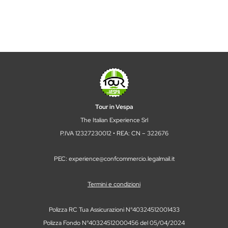
Tour in Vespa
The Italian Experience Srl
P.IVA 12327230012 • REA: CN – 322676
PEC: experience@confcommercio.legalmail.it
Termini e condizioni
Polizza RC Tua Assicurazioni N°40324512001433
Polizza Fondo N°40324512000456 del 05/04/2024