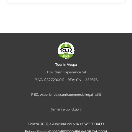
Tour in Vespa
The Italian Experience Srl
P.IVA 12327230012 • REA: CN – 322676
PEC: experience@confcommercio.legalmail.it
Termini e condizioni
Polizza RC Tua Assicurazioni N°40324512001433
Polizza Fondo N°40324512000456 del 05/04/2024