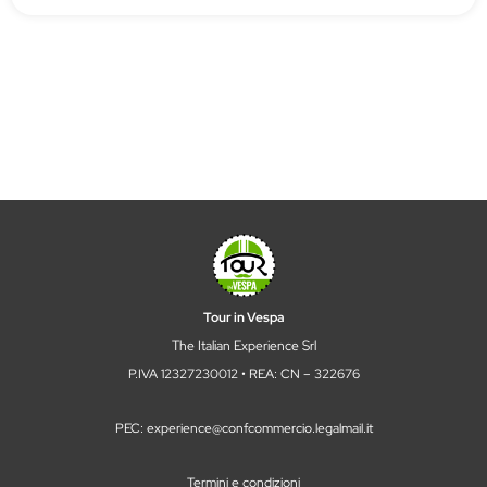
Tour in Vespa
The Italian Experience Srl
P.IVA 12327230012 • REA: CN – 322676
PEC: experience@confcommercio.legalmail.it
Termini e condizioni