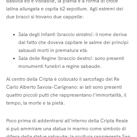
Basilica ed è visitabile, la pianta è a forma di croce
latina allungata e ospita 62 sepolture. Agli estremi dei
due bracci si trovano due cappelle:
Sala degli Infanti (braccio sinistro): il nome deriva
dal fatto che doveva ospitare le salme dei principi
sabaudi morti in prematura età.
Sala delle Regine (braccio destro): sono presenti
monumenti funebri a regine sabaude.
Al centro della Cripta è collocato il sarcofago del Re
Carlo Alberto Savoia-Carignano: ai lati sono presenti
quattro piccoli putti che rappresentano l’immortalità, il
tempo, la morte e la pietà.
Poco prima di addentrarsi all’interno della Cripta Reale
si può ammirare una statua in marmo come simbolo di
difesa della statue sabaude: la scultura rappresenta San