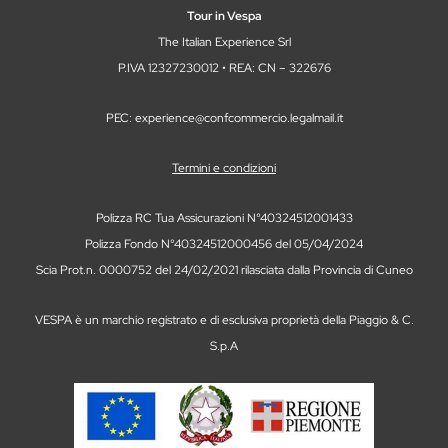
Tour in Vespa
The Italian Experience Srl
P.IVA 12327230012 • REA: CN – 322676
PEC: experience@confcommercio.legalmail.it
Termini e condizioni
Polizza RC Tua Assicurazioni N°40324512001433
Polizza Fondo N°40324512000456 del 05/04/2024
Scia Prot.n. 0000752 del 24/02/2021 rilasciata dalla Provincia di Cuneo
VESPA è un marchio registrato e di esclusiva proprietà della Piaggio & C.
S.p.A