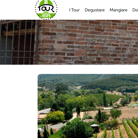
I Tour
Degustare
Mangiare
Do