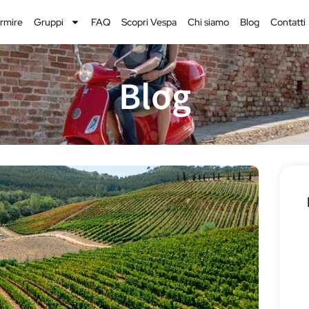
rmire
Gruppi
FAQ
Scopri Vespa
Chi siamo
Blog
Contatti
Blog