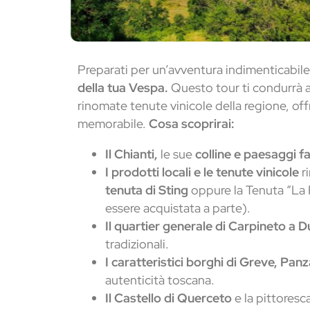
Preparati per un’avventura indimenticabile
della tua Vespa.
Questo tour ti condurrà a
rinomate tenute vinicole della regione, of
memorabile.
Cosa scoprirai:
Il Chianti,
le sue
colline e paesaggi 
I prodotti locali e le tenute vinicole
ri
tenuta di Sting
oppure la Tenuta “La P
essere acquistata a parte).
Il quartier generale di Carpineto a 
tradizionali.
I caratteristici borghi di Greve, Pa
autenticità toscana.
Il Castello di Querceto
e la pittoresca