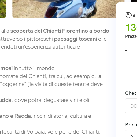
A 
13
 alla
scoperta del Chianti Fiorentino a bordo
Prezz
ttraverso i pittoreschi
paesaggi toscani
e le
frendoti un’esperienza autentica e
famosi
in tutto il mondo
nomate del Chianti, tra cui, ad esempio,
la
oggerina” (la visita di queste tenute deve
Chec
Dudda
, dove potrai degustare vini e olii
nzano e Radda
, ricchi di storia, cultura e
Pers
 località di Volpaia, vere perle del Chianti.