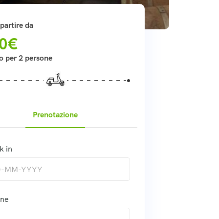
partire da
0€
o per 2 persone
Prenotazione
k in
one