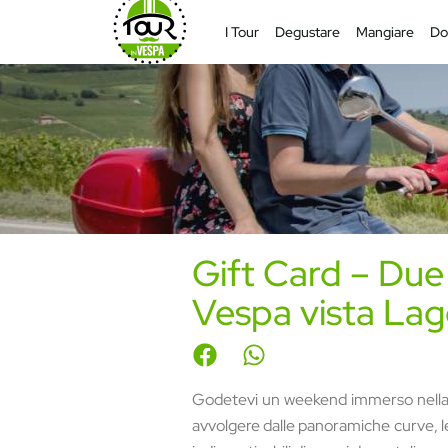
I Tour
Degustare
Mangiare
Do
Gift Card – Due g
Vespa vista La
Godetevi un weekend immerso nella
avvolgere dalle panoramiche curve, le 