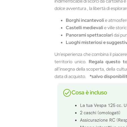
indimenticabili di scorci da cartolina 
dolce avventura , la libertà di esplorar
Borghi incantevoli
e atmosfer
Castelli medievali
e ville stor
Panorami spettacolari
dai punt
Luoghi misteriosi e suggestiv
Un’esperienza che combina il piacere d
territorio unico.
Regala questo to
all’insegna della scoperta, della cultu
data di acquisto.
*salvo disponibili
Cosa è incluso
La tua Vespa 125 cc. U
2 caschi (omologati)
Assicurazione RC (Resp