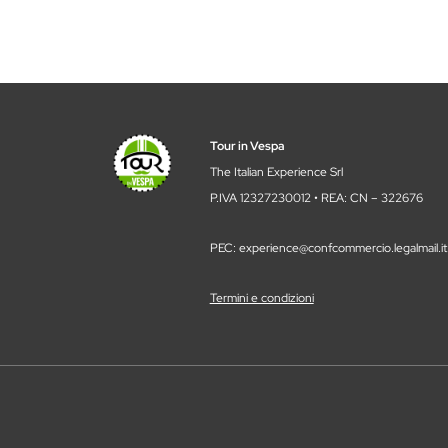
Tour in Vespa
The Italian Experience Srl
P.IVA 12327230012 • REA: CN – 322676
PEC: experience@confcommercio.legalmail.it
Termini e condizioni