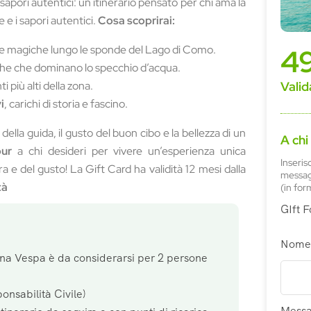
e sapori autentici: un itinerario pensato per chi ama la
e e i sapori autentici.
Cosa scoprirai:
e magiche lungo le sponde del Lago di Como.
4
iche che dominano lo specchio d’acqua.
i più alti della zona.
Valid
i
, carichi di storia e fascino.
ella guida, il gusto del buon cibo e la bellezza di un
A chi
ur
a chi desideri per vivere un’esperienza unica
Inseris
ra e del gusto! La Gift Card ha validità 12 mesi dalla
messagg
tà
(in for
GIft 
Nome
na Vespa è da considerarsi per 2 persone
onsabilità Civile)
Messa