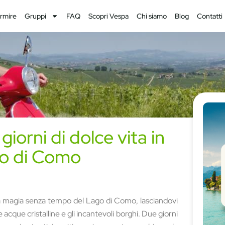
rmire
Gruppi
FAQ
Scopri Vespa
Chi siamo
Blog
Contatti
iorni di dolce vita in
go di Como
 magia senza tempo del Lago di Como, lasciandovi
acque cristalline e gli incantevoli borghi. Due giorni