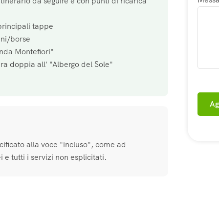
tinerario da seguire e con punti di ricarica
principali tappe
ini/borse
nda Montefiori"
a doppia all' "Albergo del Sole"
Ag
cificato alla voce "incluso", come ad
e tutti i servizi non esplicitati.