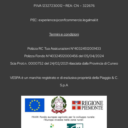
P.IVA 12327230012 • REA: CN – 322676
PEC: experience@confcommercio.legalmail.it
Termini e condizioni
Polizza RC Tua Assicurazioni N°40324512001433
Polizza Fondo N°40324512000456 del 05/04/2024
Scia Prot.n. 0000752 del 24/02/2021 rilasciata dalla Provincia di Cuneo
VESPA è un marchio registrato e di esclusiva proprietà della Piaggio & C.
S.p.A