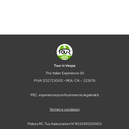
Tour in Vespa
The Italian Experience Srl
P.IVA 12327230012 • REA: CN – 322676
PEC: experience@confcommercio.legalmail.it
Termini e condizioni
Polizza RC Tua Assicurazioni N°40324512001433