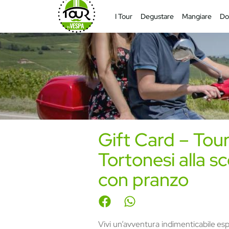
I Tour
Degustare
Mangiare
Do
Gift Card – Tour 
Tortonesi alla s
con pranzo
Vivi un’avventura indimenticabile es