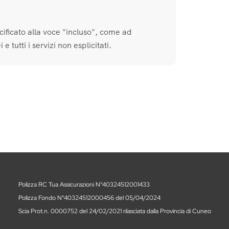
cificato alla voce "incluso", come ad
e tutti i servizi non esplicitati.
Polizza RC Tua Assicurazioni N°40324512001433
Polizza Fondo N°40324512000456 del 05/04/2024
Scia Prot.n. 0000752 del 24/02/2021 rilasciata dalla Provincia di Cuneo