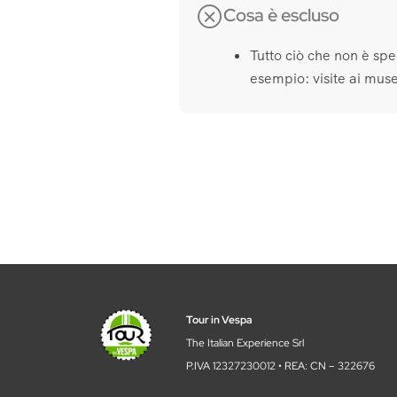
Cosa è escluso
Tutto ciò che non è spe
esempio: visite ai musei 
Tour in Vespa
The Italian Experience Srl
P.IVA 12327230012 • REA: CN – 322676