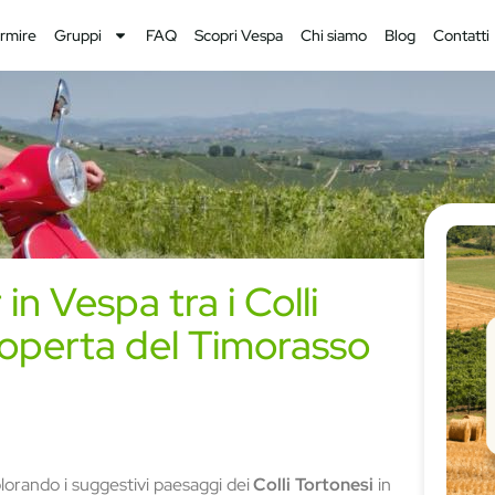
rmire
Gruppi
FAQ
Scopri Vespa
Chi siamo
Blog
Contatti
in Vespa tra i Colli
coperta del Timorasso
plorando i suggestivi paesaggi dei
Colli Tortonesi
in