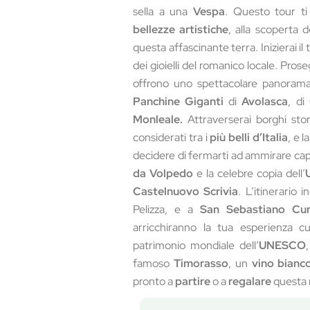
sella a una
Vespa
. Questo tour ti
bellezze artistiche
, alla scoperta 
questa affascinante terra. Inizierai il
dei gioielli del romanico locale. Pros
offrono uno spettacolare panorama 
Panchine Giganti
di
Avolasca
, di
Monleale.
Attraverserai borghi st
considerati tra i
più belli d’Italia
, e l
decidere di fermarti ad ammirare cap
da Volpedo
e la celebre copia dell’
Castelnuovo Scrivia
. L’itinerario
Pelizza, e a
San Sebastiano Cu
arricchiranno la tua esperienza c
patrimonio mondiale dell’
UNESCO
famoso
Timorasso
, un
vino bianc
pronto a
partire
o a
regalare
questa m