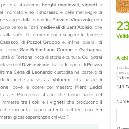
 porterà attraverso
borghi medievali
,
vigneti
e
del rinomato
vino
Timorasso
e delle meraviglie di
 tuo viaggio dalla romantica
Pieve di Viguzzolo
, uno
2
eguirai verso le
Torri medievali di Sant’Aloisio
, che
sulla valle. Ti fermerai poi a scoprire le famose
Valid
Casasco
, di
Pozzol Groppo
e, infine, quella di
orici come
San Sebastiano Curone
e
Garbagna
,
a città di
Tortona
, ricca di storia e cultura. Qui potrai
A chi
olavori del
Divisionismo
, tra cui le opere di
Pelizza
Inseris
Ultima Cena di Leonardo
custodita nel castello di
messagg
(in for
 include anche una visita a
Volpedo
, città natale di
GIft 
rone
, dove le opere del maestro
Piero Leddi
ulturale. Percorrerai strade che fanno parte del
Nome
, immerse tra i
colli
e i
vigneti
che producono il
o
che racconta i sapori autentici del territorio. Sei
eravigliosa esperienza a chi vuoi?
Messa