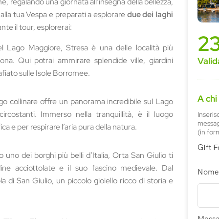
e, regalando una giornata all’insegna della bellezza,
la alla tua Vespa e preparati a esplorare
due dei laghi
nte il tour, esplorerai:
2
el Lago Maggiore, Stresa è una delle località più
zona. Qui potrai ammirare splendide ville, giardini
Valid
afiato sulle Isole Borromee.
A chi
o collinare offre un panorama incredibile sul Lago
costanti. Immerso nella tranquillità, è il luogo
Inseris
messagg
a e per respirare l’aria pura della natura.
(in for
GIft 
uno dei borghi più belli d’Italia, Orta San Giulio ti
ine acciottolate e il suo fascino medievale. Dal
Nome
a di San Giulio, un piccolo gioiello ricco di storia e
Messa