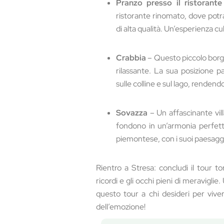
Pranzo presso il ristorant
ristorante rinomato, dove potrai
di alta qualità. Un’esperienza cul
Crabbia
– Questo piccolo borg
rilassante. La sua posizione 
sulle colline e sul lago, rende
Sovazza
– Un affascinante villa
fondono in un’armonia perfett
piemontese, con i suoi paesaggi 
Rientro a Stresa: concludi il tour t
ricordi e gli occhi pieni di meraviglie
questo tour a chi desideri per viver
dell’emozione!