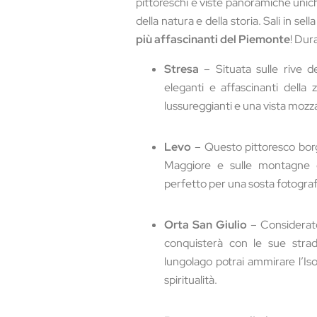
pittoreschi e viste panoramiche unich
della natura e della storia. Sali in sel
più affascinanti del Piemonte
! Dura
Stresa
– Situata sulle rive d
eleganti e affascinanti della 
lussureggianti e una vista mozz
Levo
– Questo pittoresco borg
Maggiore e sulle montagne cir
perfetto per una sosta fotografic
Orta San Giulio
– Considerato 
conquisterà con le sue strad
lungolago potrai ammirare l’Isol
spiritualità.