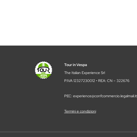
Tour in Vespa
The Italian Experience Srl
P.IVA 12327230012 • REA: CN – 322676
PEC: experience@confcommercio.legalmail.it
Termini e condizioni