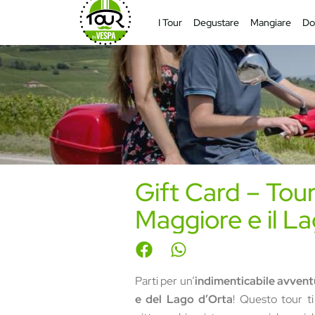
I Tour
Degustare
Mangiare
Do
Gift Card – Tour
Maggiore e il L
Parti per un’
indimenticabile avvent
e del Lago d’Orta
! Questo tour t