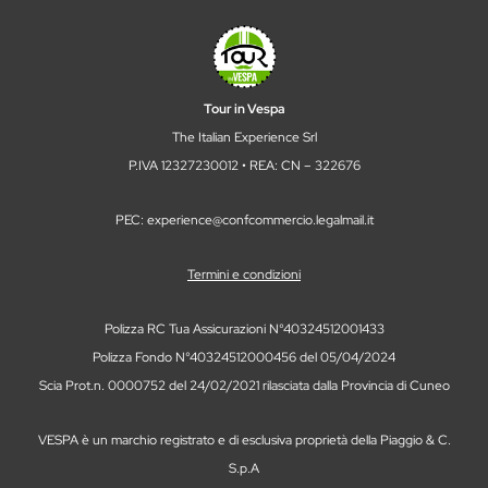
Tour in Vespa
The Italian Experience Srl
P.IVA 12327230012 • REA: CN – 322676
PEC: experience@confcommercio.legalmail.it
Termini e condizioni
Polizza RC Tua Assicurazioni N°40324512001433
Polizza Fondo N°40324512000456 del 05/04/2024
Scia Prot.n. 0000752 del 24/02/2021 rilasciata dalla Provincia di Cuneo
VESPA è un marchio registrato e di esclusiva proprietà della Piaggio & C.
S.p.A