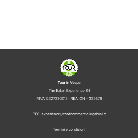
Tour in Vespa
The Italian Experience Srl
P.IVA 12327230012 • REA: CN – 322676
PEC: experience@confcommercio.legalmail.it
Termini e condizioni