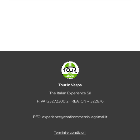
Tour in Vespa
The Italian Experience Srl
P.IVA 12327230012 • REA: CN – 322676
PEC: experience@confcommercio.legalmail.it
Termini e condizioni