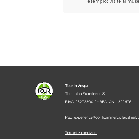
esempio: visite ai musei,
Tour in Vespa
The Italian Experience Srl
P.IVA 12327230012 • REA: CN – 322676
PEC: experience@confcommercio.legalmail.it
Termini e condizioni