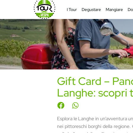
I Tour
Degustare
Mangiare
Do
Gift Card – Panc
Langhe: scopri 
Esplora le Langhe in un’avventura un
nei pittoreschi borghi della regione.