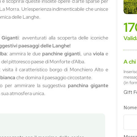
i e scoprirai queste insolite opere d’arte sparse per
La Morra. Un’esperienza indimenticabile che unisce
omica delle Langhe.
1
 Giganti
: avventurati alla scoperta delle iconiche
Valid
ggestivi paesaggi delle Langhe!
lba
: ammira le due
panchine giganti
, una
viola
e
A chi
 del pittoresco paese di Monforte d’Alba.
: visita il caratteristico borgo di Monchiero Alto e
Inseris
 bianca
che domina il paesaggio circostante.
messagg
(in for
nio per ammirare la suggestiva
panchina gigante
GIft 
 sua atmosfera unica.
Nome
Messa