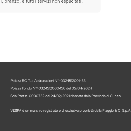
 pranzo, e tutti i servizi non esplicitati.
Polizza RC Tua Assicurazioni N°40324512001433
Polizza Fondo N°40324512000456 del 05/04/2024
Scia Prot.n. 0000752 del 24/02/2021 rilasciata dalla Provincia di Cuneo
VESPA è un marchio registrato e di esclusiva proprietà della Piaggio & C. S.p.A