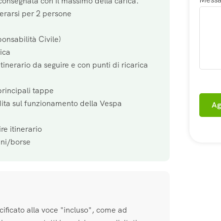
consegnata con il massimo della carica.
erarsi per 2 persone
onsabilità Civile)
rica
tinerario da seguire e con punti di ricarica
principali tappe
ita sul funzionamento della Vespa
Ag
re itinerario
ini/borse
cificato alla voce "incluso", come ad