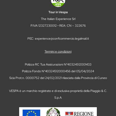
Tour in Vespa
The Italian Experience Srl
P.IVA 12327230012 • REA: CN – 322676
PEC: experience@confcommercio.legalmail.it
Termini e condizioni
Polizza RC Tua Assicurazioni N°40324512001433
Polizza Fondo N°40324512000456 del 05/04/2024
Scia Prot.n. 0000752 del 24/02/2021 rilasciata dalla Provincia di Cuneo
VESPA è un marchio registrato e di esclusiva proprietà della Piaggio & C.
S.p.A