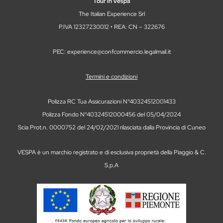
Tour in Vespa
The Italian Experience Srl
P.IVA 12327230012 • REA: CN – 322676
PEC: experience@confcommercio.legalmail.it
Termini e condizioni
Polizza RC Tua Assicurazioni N°40324512001433
Polizza Fondo N°40324512000456 del 05/04/2024
Scia Prot.n. 0000752 del 24/02/2021 rilasciata dalla Provincia di Cuneo
VESPA è un marchio registrato e di esclusiva proprietà della Piaggio & C.
S.p.A