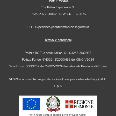
Tour in Vespa
The Italian Experience Srl
P.IVA 12327230012 • REA: CN – 322676
PEC: experience@confcommercio.legalmail.it
Termini e condizioni
Polizza RC Tua Assicurazioni N°40324512001433
Polizza Fondo N°40324512000456 del 05/04/2024
Scia Prot.n. 0000752 del 24/02/2021 rilasciata dalla Provincia di Cuneo
VESPA è un marchio registrato e di esclusiva proprietà della Piaggio & C.
S.p.A