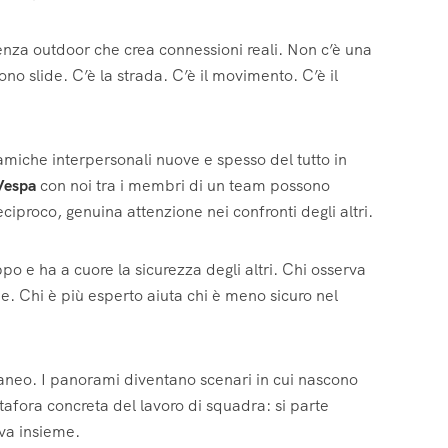
nza outdoor che crea connessioni reali. Non c’è una
no slide. C’è la strada. C’è il movimento. C’è il
miche interpersonali nuove e spesso del tutto in
 Vespa
con noi tra i membri di un team possono
iproco, genuina attenzione nei confronti degli altri.
po e ha a cuore la sicurezza degli altri. Chi osserva
e. Chi è più esperto aiuta chi è meno sicuro nel
aneo. I panorami diventano scenari in cui nascono
etafora concreta del lavoro di squadra: si parte
iva insieme.