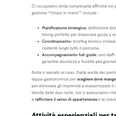
Ci occupiamo della complessità affinché voi p
gestione “”chiavi in mano”” include:
Pianificazione strategica:
definizione dell
timing perfetto per bilanciare guida e re
Coordinamento:
briefing tecnico inizial
costante lungo tutto il percorso.
Accompagnamento full-guide:
uno staff
garantire sicurezza e fluidità alla giorna
Nulla è lasciato al caso. Dalla scelta del pun
tappa gastronomica per
scegliere dove mangi
per eliminare gli imprevisti e massimizzare il 
libertà delle due ruote, noi ci assicuriamo c
a
rafforzare il senso di appartenenza
e la coesi
Attività esperienziali per 