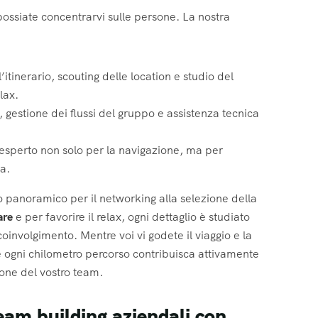
ossiate concentrarvi sulle persone. La nostra
’itinerario, scouting delle location e studio del
lax.
e, gestione dei flussi del gruppo e assistenza tecnica
 esperto non solo per la navigazione, ma per
ta.
to panoramico per il networking alla selezione della
are
e per favorire il relax, ogni dettaglio è studiato
coinvolgimento. Mentre voi vi godete il viaggio e la
he ogni chilometro percorso contribuisca attivamente
one del vostro team.
team building aziendali con