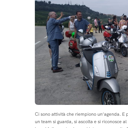
Ci sono attività che riempiono un’agenda. E 
un team si guarda, si ascolta e si riconosce al d