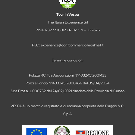
Tour in Vespa
The Italian Experience Srl
P.IVA 12327230012 • REA: CN – 322676
PEC: experience@confcommercio.legalmail.it
Termini e condizioni
Polizza RC Tua Assicurazioni N°40324512001433
Polizza Fondo N°40324512000456 del 05/04/2024
Scia Prot.n. 0000752 del 24/02/2021 rilasciata dalla Provincia di Cuneo
VESPA è un marchio registrato e di esclusiva proprietà della Piaggio & C.
S.p.A