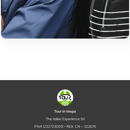
Tour in Vespa
The Italian Experience Srl
P.IVA 12327230012 • REA: CN – 322676