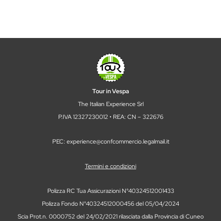
Tour in Vespa
The Italian Experience Srl
P.IVA 12327230012 • REA: CN – 322676
PEC: experience@confcommercio.legalmail.it
Termini e condizioni
Polizza RC Tua Assicurazioni N°40324512001433
Polizza Fondo N°40324512000456 del 05/04/2024
Scia Prot.n. 0000752 del 24/02/2021 rilasciata dalla Provincia di Cuneo