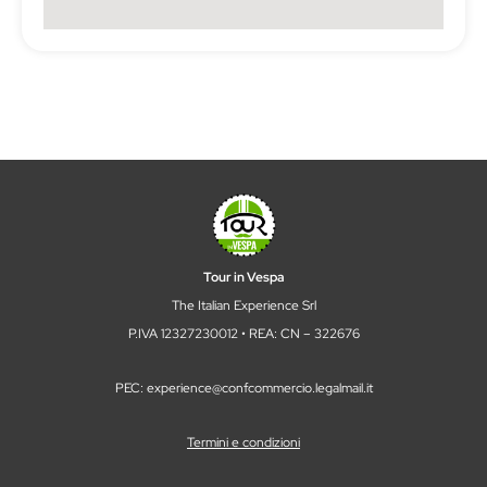
Tour in Vespa
The Italian Experience Srl
P.IVA 12327230012 • REA: CN – 322676
PEC: experience@confcommercio.legalmail.it
Termini e condizioni