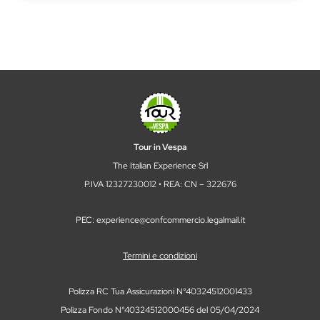
Tour in Vespa
The Italian Experience Srl
P.IVA 12327230012 • REA: CN – 322676
PEC: experience@confcommercio.legalmail.it
Termini e condizioni
Polizza RC Tua Assicurazioni N°40324512001433
Polizza Fondo N°40324512000456 del 05/04/2024