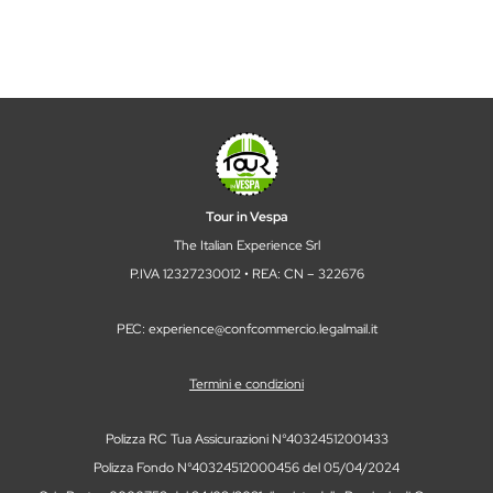
Tour in Vespa
The Italian Experience Srl
P.IVA 12327230012 • REA: CN – 322676
PEC: experience@confcommercio.legalmail.it
Termini e condizioni
Polizza RC Tua Assicurazioni N°40324512001433
Polizza Fondo N°40324512000456 del 05/04/2024