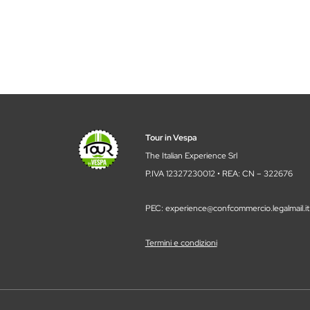
Tour in Vespa
The Italian Experience Srl
P.IVA 12327230012 • REA: CN – 322676
PEC: experience@confcommercio.legalmail.it
Termini e condizioni