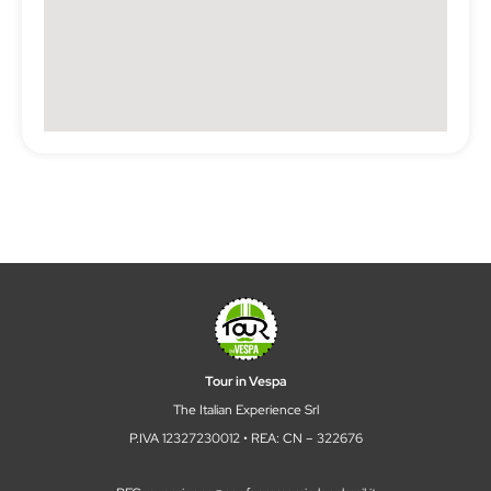
Tour in Vespa
The Italian Experience Srl
P.IVA 12327230012 • REA: CN – 322676