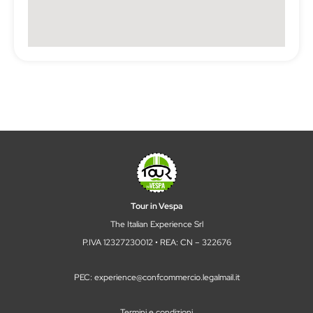
Tour in Vespa
The Italian Experience Srl
P.IVA 12327230012 • REA: CN – 322676
PEC: experience@confcommercio.legalmail.it
Termini e condizioni