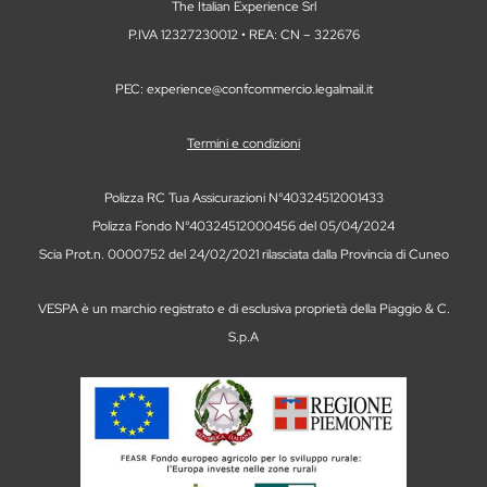
The Italian Experience Srl
P.IVA 12327230012 • REA: CN – 322676
PEC: experience@confcommercio.legalmail.it
Termini e condizioni
Polizza RC Tua Assicurazioni N°40324512001433
Polizza Fondo N°40324512000456 del 05/04/2024
Scia Prot.n. 0000752 del 24/02/2021 rilasciata dalla Provincia di Cuneo
VESPA è un marchio registrato e di esclusiva proprietà della Piaggio & C.
S.p.A